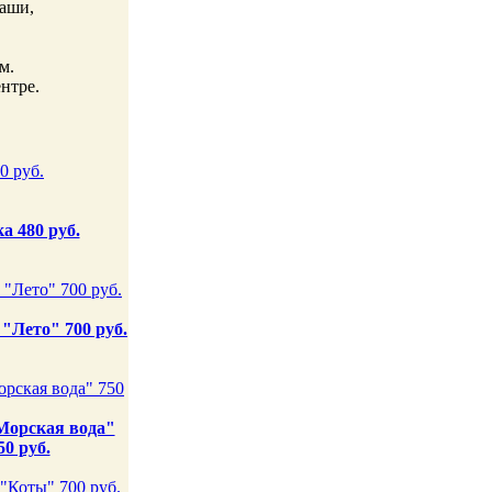
таши,
м.
нтре.
а 480 руб.
"Лето" 700 руб.
Морская вода"
50 руб.