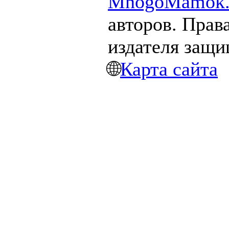
MnogoMamok.
авторов. Прав
издателя защ
🌐
Карта сайта