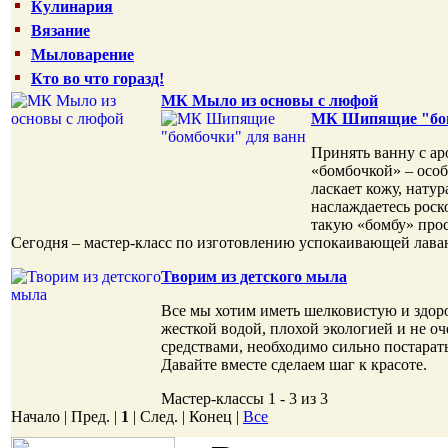
Кулинария
Вязание
Мыловарение
Кто во что горазд!
МК Мыло из основы с люфой
МК Шипящие "бом
Принять ванну с а
«бомбочкой» – особ
ласкает кожу, нату
наслаждаетесь ро
такую «бомбу» прос
Сегодня – мастер-класс по изготовлению успокаивающей лава
Творим из детского мыла
Все мы хотим иметь шелковистую и здор
жесткой водой, плохой экологией и не 
средствами, необходимо сильно постарать
Давайте вместе сделаем шаг к красоте.
Мастер-классы 1 - 3 из 3
Начало | Пред. |
1
| След. | Конец
|
Все